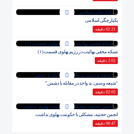
یکپارچگی اسلامی
02:21 دقیقه
شبکه مخفی بهائیت در رژیم پهلوی قسمت (۱)
2:02 دقیقه
“شیعه و سنی: ید واحد در مقابله با دشمن”
02:05 دقیقه
انجمن حجتیه، مشکلی با حکومت پهلوی نداشت
00:47 دقیقه