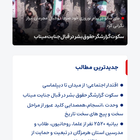
اهل 
بیعت 
مای ساتو در پیام نوروزی خود صرفا در قبال مجرمان ابراز
نگرانی کرد
استا
سکوت گزارشگر حقوق بشر در قبال جنایت میناب
انقل
جدیدترین مطالب
اقتدار اجتماعی؛ از میدان تا دیپلماسی
سکوت گزارشگر حقوق بشر در قبال جنایت میناب
وحدت ،انسجام،همصدایی کلید عبور از مراحل
سخت و پیچ های سخت تاریخ
بیانیه ۲۵۲۰ نفر از علما، روحانیون، طلاب و
مدرسین استان هرمزگان در تبعیت و حمایت از