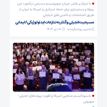
با تمرکز بر نقش جریان صهیونیسم مسیحی درآشوب این
روزها و بسترسازی برای حمله اسرائیل و امریکا به ایران از
طریق اغتشاشات و ناامنی های خیابانی
مسیحیت‌انجیلی و گذار به تنازعات ایدئولوژیکی/ایمانی
ادمین روشنگرمدیا
۱۸ دی ۱۴۰۴
ناسیونالیسم مذهبی امریکا و تقویت پیوندهای انجیلی-
صهیونی