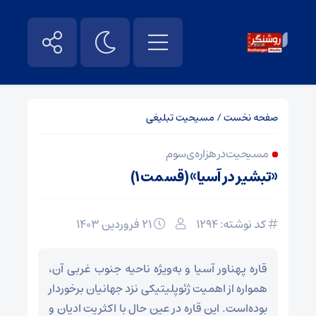
صفحه نخست
/
مسیحیت تبلیغی
مسیحیت در هزاره‌ی سوم
«تبشیر در آسیا» (قسمت ۱)
کد نوشته: 1294
۲۱ فروردین ۱۴۰۳
قاره پهناور آسیا و به‌ویژه ناحیه جنوب غربی آن،‌
همواره از اهمیت ژئوپلیتیکی نزد جهانیان برخوردار
بوده‌است. این قاره در عین حال با اکثریت ادیان و