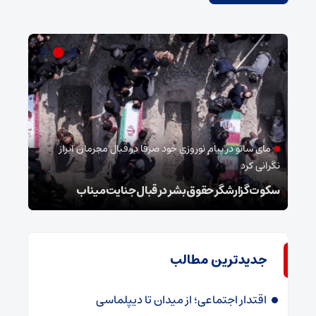
شو
اهل 
بیعت 
مای ساتو در پیام نوروزی خود صرفا در قبال مجرمان ابراز
نگرانی کرد
استا
سکوت گزارشگر حقوق بشر در قبال جنایت میناب
انقل
جدیدترین مطالب
اقتدار اجتماعی؛ از میدان تا دیپلماسی