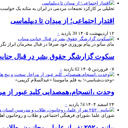
تحلیلی بر کارکرد تجمعات مردمی در ایران به مثابه یک خواست
اقتدار اجتماعی؛ از میدان تا دیپلماسی
۱۲ اردیبهشت ۱۴۰۵
39 بازدید
۰
مای ساتو در پیام نوروزی خود صرفا در قبال مجرمان ابراز نگرا
سکوت گزارشگر حقوق بشر در قبال جنایت
۰۷ فروردین ۱۴۰۵
62 بازدید
۰
«وحدت‌‌شناسی»؛ به قلم ماموستا «عبدالسلام کریمی»
وحدت ،انسجام،همصدایی کلید عبور از م
۲۴ اسفند ۱۴۰۴
74 بازدید
۰
شورای علما ،شورای فرهنگی اجتماعی و طلاب و روحانیون اهل س
بیانیه ۲۵۲۰ نفر از علما، روحانیون، طلاب و مدرسین استان هرمزگان در تبعیت و حمایت از سومین رهبر انقلاب اسلامی