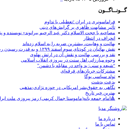
گــونــاگــون
فراماسونری در ایران ؛تعطیلی یا تداوم
تأثیر مشابهت ظاهری بر گرایش‌های دینی
مصاحبه با حجت الاسلام دکتر عبد الرحیم بیرانوند» نویسنده 
انحراف در انتظار
بهائیت و وهابیت، بیشترین ضربه را به اسلام زده‌اند
نقش بهائیان در کودتای سوم اسفند ۱۲۹۹ و به قدرت رسیدن رضا شاه
نقد و بررسی بهائیت و نقش آن در ارتش پهلوی
وجوه مبارزاتی اهل سنت در پیروزی انقلاب اسلامی
“شیعه و سنی: ید واحد در مقابله با دشمن”
مشترکات جریان‌های فرقه‌ای
تولد سیاسی یوگا
بدعت بدشت
نگاهی به حقوق‌بشر امریکایی در حوزه نژادی-مذهبی
بهترین خبر تاریخ
🔺امام جمعه بانه(ماموستا جمال کریمی) رمز پیروزی ملت ایر
درباره ما
تماس با ما