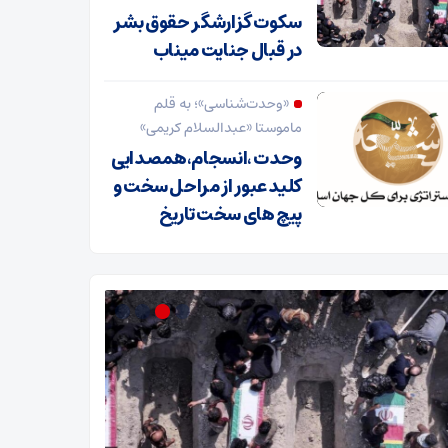
سکوت گزارشگر حقوق بشر
در قبال جنایت میناب
«وحدت‌‌شناسی»؛ به قلم
ماموستا «عبدالسلام کریمی»
وحدت ،انسجام،همصدایی
کلید عبور از مراحل سخت و
پیچ های سخت تاریخ