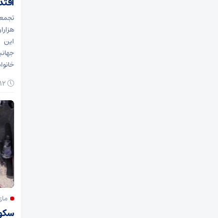
اقتد
تجمعا
هزارا
این س
جهانی
خانواد
۱۲ اردیبهشت ۱۴۰۵
مای
سکوت