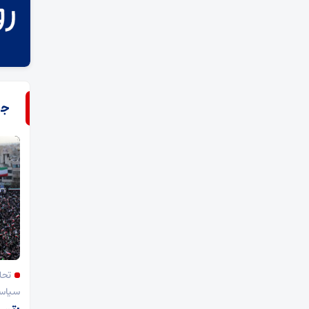
جر
تحل
سیاسی