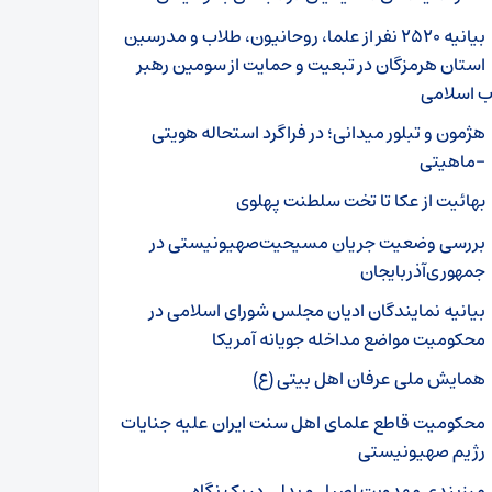
بیانیه ۲۵۲۰ نفر از علما، روحانیون، طلاب و مدرسین
استان هرمزگان در تبعیت و حمایت از سومین رهبر
ب اسلامی
هژمون و تبلور میدانی؛ در فراگرد استحاله هویتی
-ماهیتی
بهائیت از عکا تا تخت سلطنت پهلوی
بررسی وضعیت جریان مسیحیت‌صهیونیستی در
جمهوری‌آذربایجان
بیانیه نمایندگان ادیان مجلس شورای اسلامی در
محکومیت مواضع مداخله جویانه آمریکا
همایش ملی عرفان اهل بیتی (ع)
محکومیت قاطع علمای اهل سنت ایران علیه جنایات
رژیم صهیونیستی
مرزبندی مهدویت اصیل و بدلی در یک نگاه