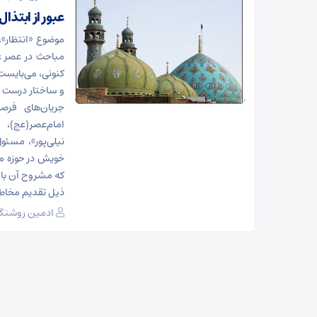
عبور از ابتذال
موضوع «انتظار»،
مباحث در عصر غی
کنونی، می‌بایست 
و ساختار درست و 
جریان‌های فرص
امام‌عصر(عج)،
نیلی‌پور»، مسئو
خویش در حوزه مه
که مشروح آن با ت
ذیل تقدیم مخاطب
ادمین روشنگر