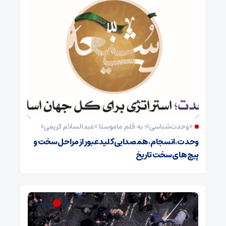
«وحدت‌‌شناسی»؛ به قلم ماموستا «عبدالسلام کریمی»
وحدت ،انسجام،همصدایی کلید عبور از مراحل سخت و
پیچ های سخت تاریخ