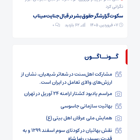
نگرانی کرد
سکوت گزارشگر حقوق بشر در قبال جنایت میناب
۰۷ فروردین ۱۴۰۵
62 بازدید
۰
گــونــاگــون
مشارکت اهل‌سنت در شعائر شیعیان، نشان از
ارز‌‌ش‌های والای تعامل در ایران است.
مراسم یادبود کشتار ارامنه ۲۴ آوریل در تهران
بهائیت سازمانی جاسوسی
همایش ملی عرفان اهل بیتی (ع)
نقش بهائیان در کودتای سوم اسفند ۱۲۹۹ و به
قدرت رسیدن رضا شاه