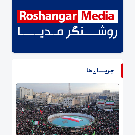
جریـــان‌ها