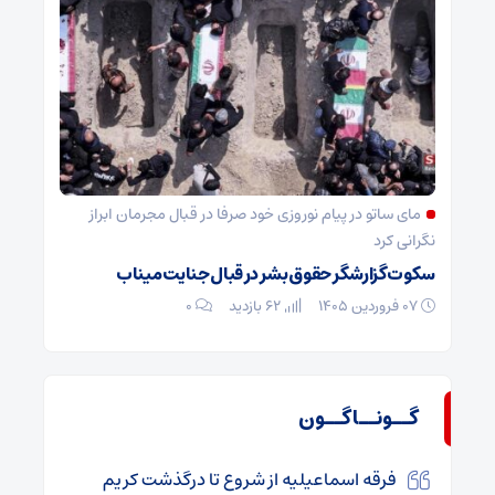
مای ساتو در پیام نوروزی خود صرفا در قبال مجرمان ابراز
نگرانی کرد
سکوت گزارشگر حقوق بشر در قبال جنایت میناب
۰۷ فروردین ۱۴۰۵
62 بازدید
۰
گــونــاگــون
فرقه اسماعیلیه از شروع تا درگذشت کریم