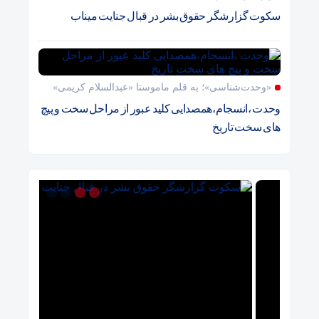
سکوت گزارشگر حقوق بشر در قبال جنایت میناب
«وحدت‌‌شناسی»؛ به قلم ماموستا «عبدالسلام کریمی»
وحدت ،انسجام،همصدایی کلید عبور از مراحل سخت و پیچ
های سخت تاریخ