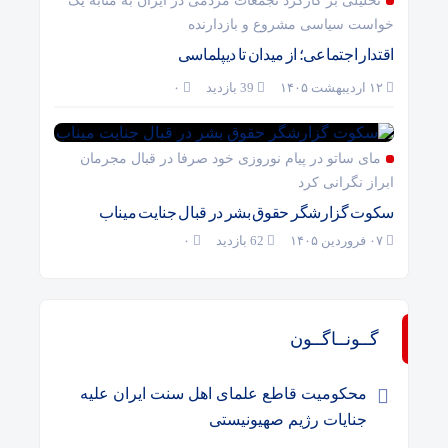
تحلیلی بر کارکرد تجمعات مردمی در ایران به مثابه یک
خواست سیاسی مشروع و بازدارنده
اقتدار اجتماعی؛ از میدان تا دیپلماسی
۱۲ اردیبهشت ۱۴۰۵
39 بازدید
۰
مای ساتو در پیام نوروزی خود صرفا در قبال مجرمان
ابراز نگرانی کرد
سکوت گزارشگر حقوق بشر در قبال جنایت میناب
۰۷ فروردین ۱۴۰۵
62 بازدید
۰
گــونــاگــون
محکومیت قاطع علمای اهل سنت ایران علیه
جنایات رژیم صهیونیستی