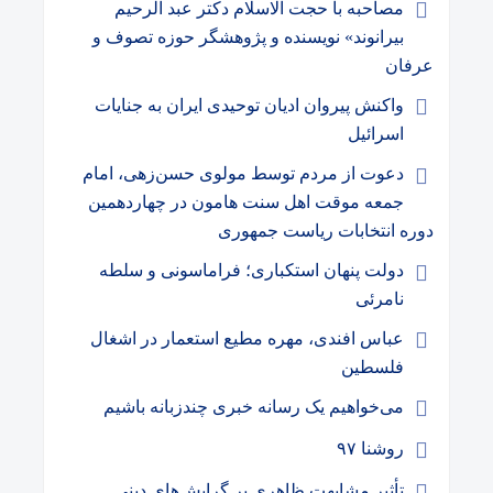
مصاحبه با حجت الاسلام دکتر عبد الرحیم
بیرانوند» نویسنده و پژوهشگر حوزه تصوف و
عرفان
واکنش پیروان ادیان توحیدی ایران به جنایات
اسرائیل
دعوت از مردم توسط مولوی حسن‌زهی، امام
جمعه موقت اهل سنت هامون در چهاردهمین
دوره انتخابات ریاست جمهوری
دولت پنهان استکباری؛ فراماسونی و سلطه
نامرئی
عباس افندی، مهره مطیع استعمار در اشغال
فلسطین
می‌خواهیم یک رسانه خبری چندزبانه باشیم
روشنا ۹۷
تأثیر مشابهت ظاهری بر گرایش‌های دینی