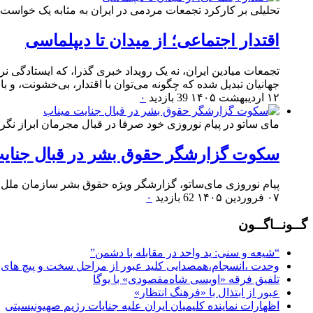
تحلیلی بر کارکرد تجمعات مردمی در ایران به مثابه یک خواست
اقتدار اجتماعی؛ از میدان تا دیپلماسی
تجمعات میادین ایران، نه یک رویداد خبری گذرا، که ایستادگی ن
جهانیان تبدیل شده که چگونه می‌توان با اقتدار، بی‌خشونت، و با خ
۱۲ اردیبهشت ۱۴۰۵
39 بازدید
۰
مای ساتو در پیام نوروزی خود صرفا در قبال مجرمان ابراز نگرا
سکوت گزارشگر حقوق بشر در قبال جنایت
پیام نوروزی مای‌ساتو، گزارشگر ویژه حقوق بشر سازمان ملل د
۰۷ فروردین ۱۴۰۵
62 بازدید
۰
گــونــاگــون
“شیعه و سنی: ید واحد در مقابله با دشمن”
وحدت ،انسجام،همصدایی کلید عبور از مراحل سخت و پیچ های
تلفیق فرقه «اویسی شاه‌مقصودی» با یوگا
عبور از ابتذال با «فرهنگ انتظار»
اظهارات نماینده کلیمیان ایران علیه جنایات رژیم صهیونیسیتی