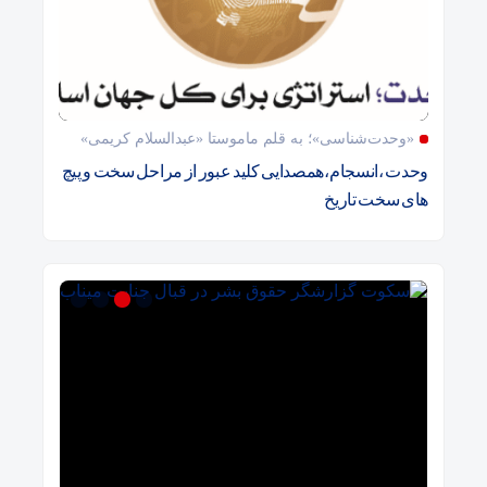
«وحدت‌‌شناسی»؛ به قلم ماموستا «عبدالسلام کریمی»
وحدت ،انسجام،همصدایی کلید عبور از مراحل سخت و پیچ
های سخت تاریخ