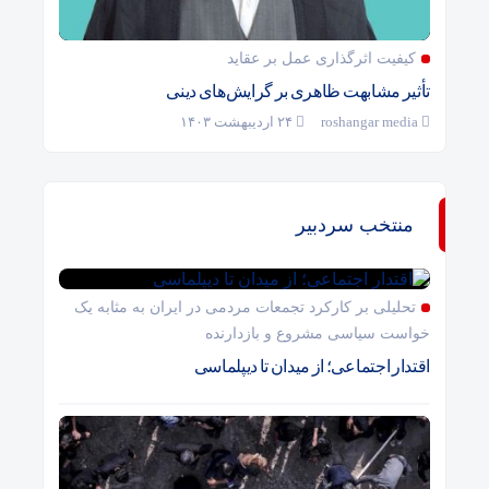
کیفیت اثرگذاری عمل بر عقاید
تأثیر مشابهت ظاهری بر گرایش‌های دینی
roshangar media
۲۴ اردیبهشت ۱۴۰۳
منتخب سردبیر
تحلیلی بر کارکرد تجمعات مردمی در ایران به مثابه یک
خواست سیاسی مشروع و بازدارنده
اقتدار اجتماعی؛ از میدان تا دیپلماسی