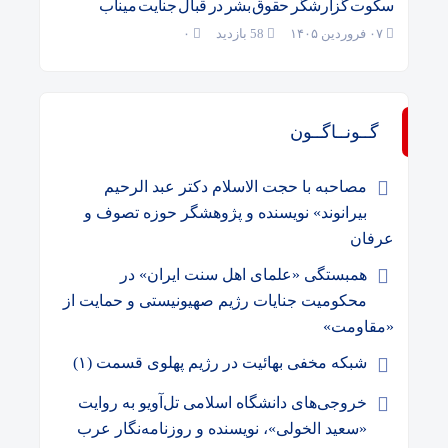
سکوت گزارشگر حقوق بشر در قبال جنایت میناب
۰۷ فروردین ۱۴۰۵
58 بازدید
۰
گــونــاگــون
مصاحبه با حجت الاسلام دکتر عبد الرحیم
بیرانوند» نویسنده و پژوهشگر حوزه تصوف و
عرفان
همبستگی «علمای اهل سنت ایران» در
محکومیت جنایات رژیم صهیونیستی و حمایت از
«مقاومت»
شبکه مخفی بهائیت در رژیم پهلوی قسمت (۱)
خروجی‌های دانشگاه اسلامی تل‌آویو به روایت
«سعید الخولی»، نویسنده و روزنامه‌نگار عرب