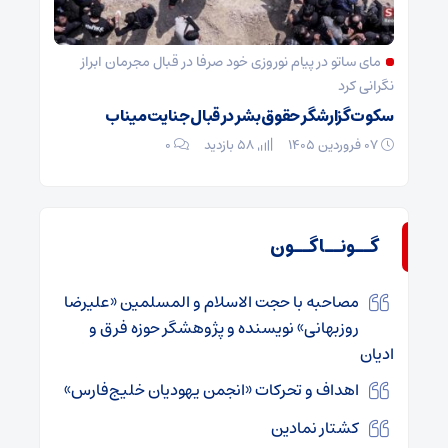
مای ساتو در پیام نوروزی خود صرفا در قبال مجرمان ابراز
نگرانی کرد
سکوت گزارشگر حقوق بشر در قبال جنایت میناب
۰۷ فروردین ۱۴۰۵
58 بازدید
۰
گــونــاگــون
مصاحبه با حجت الاسلام و المسلمین «علیرضا
روزبهانی» نویسنده و پژوهشگر حوزه فرق و
ادیان
اهداف و تحرکات «انجمن یهودیان خلیج‌فارس»
کشتار نمادین