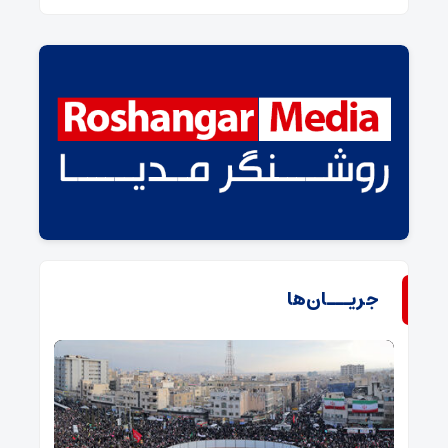
جریـــان‌ها