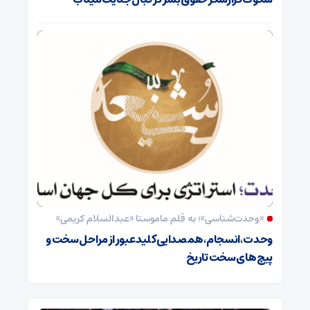
«وحدت‌‌شناسی»؛ به قلم ماموستا «عبدالسلام کریمی»
وحدت ،انسجام،همصدایی کلید عبور از مراحل سخت و
پیچ های سخت تاریخ