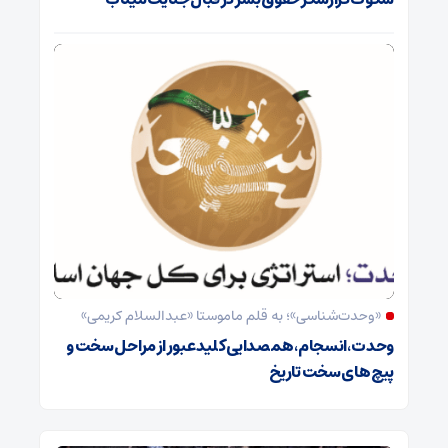
«وحدت‌‌شناسی»؛ به قلم ماموستا «عبدالسلام کریمی»
وحدت ،انسجام،همصدایی کلید عبور از مراحل سخت و
پیچ های سخت تاریخ