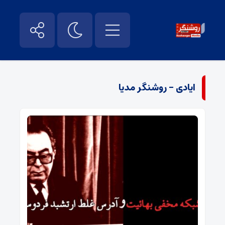
ایادی - روشنگر مدیا