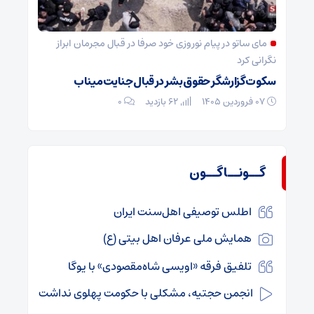
مای ساتو در پیام نوروزی خود صرفا در قبال مجرمان ابراز
نگرانی کرد
سکوت گزارشگر حقوق بشر در قبال جنایت میناب
۰۷ فروردین ۱۴۰۵
62 بازدید
۰
گــونــاگــون
اطلس توصیفی اهل‌سنت ایران
همایش ملی عرفان اهل بیتی (ع)
تلفیق فرقه «اویسی شاه‌مقصودی» با یوگا
انجمن حجتیه، مشکلی با حکومت پهلوی نداشت