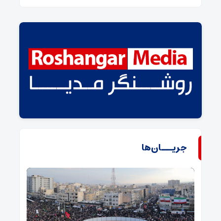
جریـــان‌ها