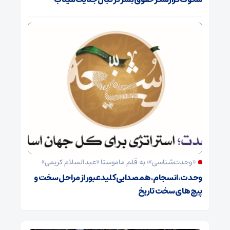
«وحدت‌‌شناسی»؛ به قلم ماموستا «عبدالسلام کریمی»
وحدت ،انسجام،همصدایی کلید عبور از مراحل سخت و
پیچ های سخت تاریخ