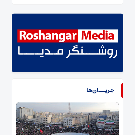
جریـــان‌ها