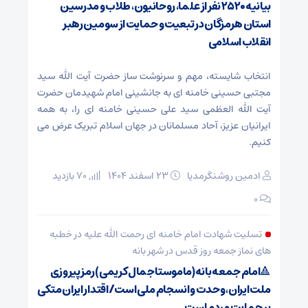
بیانیه ۲۵۲۰ نفر از علما، روحانیون، طلاب و مدرسین
استان هرمزگان در تبعیت و حمایت از سومین رهبر
انقلاب اسلامی
انتخاب شایسته، مهم و سرنوشت ساز حضرت آیت الله سید
مجتبی حسینی خامنه ای به جانشینی امام شهیدمان حضرت
آیت الله العظمی سید علی حسینی خامنه ای را، به همه
ایرانیان عزیز، آحاد مسلمانان در جهان اسلام تبریک عرض می
کنیم.
ادمین روشنگرمدیا
۲۳ اسفند ۱۴۰۴
70 بازدید
۰
تسلیت شهادت امام خامنه ای رحمت الله علیه در خطبه
های نماز جمعه روز قدس در شهر بانه
🔺امام جمعه بانه(ماموستا جمال کریمی) رمز پیروزی
ملت ایران، وحدت و انسجام ملی است/اقتدار ایران متکی
بر حمایت مردم است