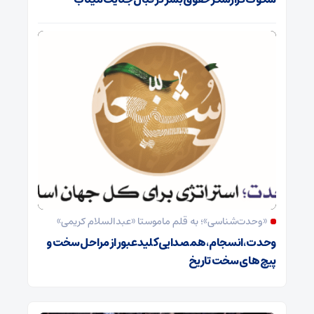
«وحدت‌‌شناسی»؛ به قلم ماموستا «عبدالسلام کریمی»
وحدت ،انسجام،همصدایی کلید عبور از مراحل سخت و
پیچ های سخت تاریخ