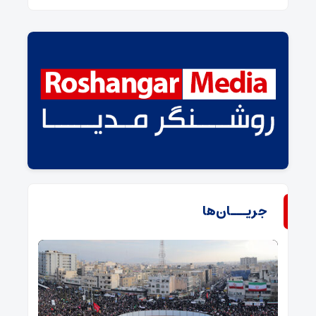
جریـــان‌ها