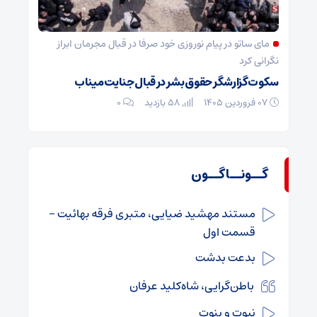
مای ساتو در پیام نوروزی خود صرفا در قبال مجرمان ابراز
نگرانی کرد
سکوت گزارشگر حقوق بشر در قبال جنایت میناب
۰۷ فروردین ۱۴۰۵
58 بازدید
۰
گــونــاگــون
مستند مهشید ضیایی، متبری فرقه بهائیت –
قسمت اول
بدعت بدشت
باطن‌گرایی، شاه‌کلید عرفان
نبوت و بنوت