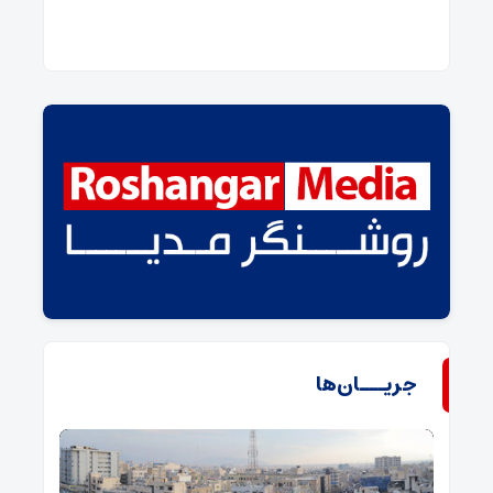
جریـــان‌ها